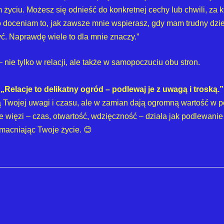
 życiu. Możesz się odnieść do konkretnej cechy lub chwili, za kt
 doceniam to, jak zawsze mnie wspierasz, gdy mam trudny dzie
ć. Naprawdę wiele to dla mnie znaczy.”
nie tylko w relacji, ale także w samopoczuciu obu stron.
„Relacje to delikatny ogród – podlewaj je z uwagą i troską.”
ją Twojej uwagi i czasu, ale w zamian dają ogromną wartość w po
 więzi – czas, otwartość, wdzięczność – działa jak podlewanie 
 umacniając Twoje życie. 😊