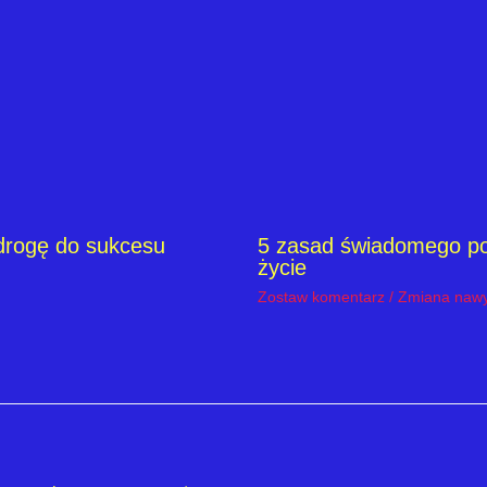
 drogę do sukcesu
5 zasad świadomego pod
życie
Zostaw komentarz
/
Zmiana naw