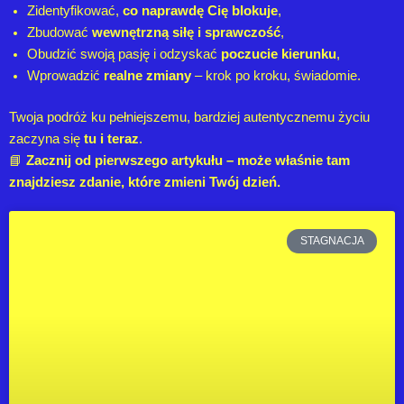
Zidentyfikować,
co naprawdę Cię blokuje
,
Zbudować
wewnętrzną siłę i sprawczość
,
Obudzić swoją pasję i odzyskać
poczucie kierunku
,
Wprowadzić
realne zmiany
– krok po kroku, świadomie.
Twoja podróż ku pełniejszemu, bardziej autentycznemu życiu
zaczyna się
tu i teraz
.
📘
Zacznij od pierwszego artykułu – może właśnie tam
znajdziesz zdanie, które zmieni Twój dzień.
S
S
S
S
S
STAGNACJA
t
t
t
t
t
r
r
r
r
r
o
o
o
o
o
n
n
n
n
n
a
a
a
a
a