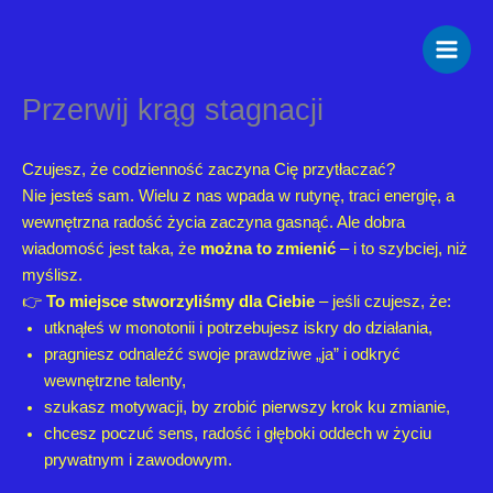
Przejdź
do
treści
Przerwij krąg stagnacji
Czujesz, że codzienność zaczyna Cię przytłaczać?
Nie jesteś sam. Wielu z nas wpada w rutynę, traci energię, a
wewnętrzna radość życia zaczyna gasnąć. Ale dobra
wiadomość jest taka, że
można to zmienić
– i to szybciej, niż
myślisz.
👉
To miejsce stworzyliśmy dla Ciebie
– jeśli czujesz, że:
utknąłeś w monotonii i potrzebujesz iskry do działania,
pragniesz odnaleźć swoje prawdziwe „ja” i odkryć
wewnętrzne talenty,
szukasz motywacji, by zrobić pierwszy krok ku zmianie,
chcesz poczuć sens, radość i głęboki oddech w życiu
prywatnym i zawodowym.